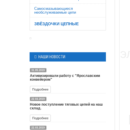
Cамосмазывающиеся
необслуживаемые цепи
ЗВЁЗДОЧКИ ЦЕПНЫЕ
НАШИ НОВОСТИ
31.05.2019
Активизировали работу с "Ярославским
конвейером"
Подробнее
22.03.2019
Ярославский конвейер это
Новое поступление тяговых цепей на наш
производитель широкой
склад.
номенклатуры конвейерного
Подробнее
оборудования такие как:
шнековые транспортёры в трубе ,
22.03.2019
Новое поступление тяговых цепей на наш склад.