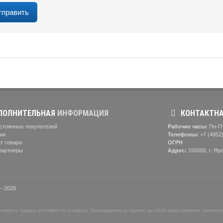
ОЛНИТЕЛЬНАЯ
ИНФОРМАЦИЯ
КОНТАКТН
стоянных покупателей
Рабочие часы:
Пн-Пт
ии
Телефоны:
+7 (4852
т товара
ОГРН
партнеры
Адрес:
150000, г. Яр
- 2026
имость товаров уточняйте по телефону. Производители оставляют за собой право изменять техническ