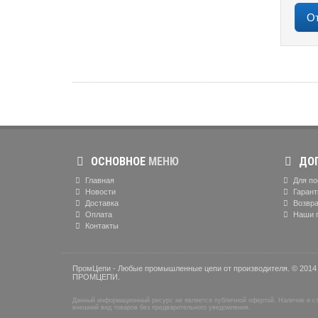
ОСНОВНОЕ
МЕНЮ
ДОП
Главная
Для по
Новости
Гарант
Доставка
Возвра
Оплата
Наши 
Контакты
ПромЦепи - Любые промышленные цепи от производителя. © 2014 
ПРОМЦЕПИ.
Данный информационный ресурс не является публичной офертой. Наличие и сто
внешний вид товаров без предварительного уведомления.