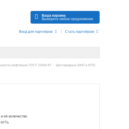
Ваша корзина
Выберите любое предложение
Вход для партнёров
Стать партнёром
чности (нефтяные) ГОСТ 21834-87
Шестирядные (6НП и 6ТП)
 и её количество.
НИТЬ