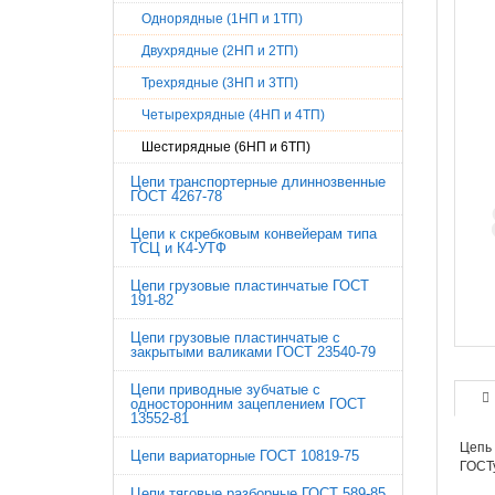
Однорядные (1НП и 1ТП)
Двухрядные (2НП и 2ТП)
Трехрядные (3НП и 3ТП)
Четырехрядные (4НП и 4ТП)
Шестирядные (6НП и 6ТП)
Цепи транспортерные длиннозвенные
ГОСТ 4267-78
Цепи к скребковым конвейерам типа
ТСЦ и К4-УТФ
Цепи грузовые пластинчатые ГОСТ
191-82
Цепи грузовые пластинчатые с
закрытыми валиками ГОСТ 23540-79
Цепи приводные зубчатые с
односторонним зацеплением ГОСТ
13552-81
Цепь 
Цепи вариаторные ГОСТ 10819-75
ГОСТу
Цепи тяговые разборные ГОСТ 589-85