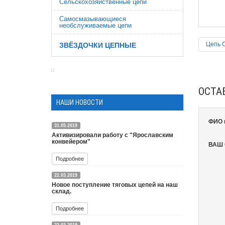
Сельскохозяйственные цепи
Cамосмазывающиеся
необслуживаемые цепи
Цепь 
ЗВЁЗДОЧКИ ЦЕПНЫЕ
ОСТА
НАШИ НОВОСТИ
ФИО 
31.05.2019
Активизировали работу с "Ярославским
конвейером"
ВАШ
Подробнее
22.03.2019
Ярославский конвейер это
Новое поступление тяговых цепей на наш
производитель широкой
склад.
номенклатуры конвейерного
Подробнее
оборудования такие как:
шнековые транспортёры в трубе ,
22.03.2019