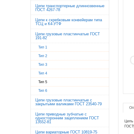
Цепи транспортерные длиннозвенные
ГОСТ 4267-78
Цепи к скребковым конвейерам типа
ТСЦ и К4-УТФ
Цепи грузовые пластинчатые ГОСТ
191-82
Тип 1
Тип 2
Тип 3
Тип 4
Тип 5
Тип 6
Цепи грузовые пластинчатые с
закрытыми валиками ГОСТ 23540-79
Оп
Цепи приводные зубчатые с
односторонним зацеплением ГОСТ
Цепь 
13552-81
ГОСТу
Цепи вариаторные ГОСТ 10819-75