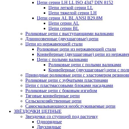
Цепи серии LH LL ISO 4347 DIN 8152
Цепи легкой серии LL
Цепи тяжелой серии LH
Цепи серии AL BL ANSI B29.8M
Цепи серии AL
Цепи серии BL
Роликовые цепи с выступающими валиками
Длиннозвенные (двухшаговые) цепи
Цепи из нержавеющей стали
Роликовые цепи из нержавеющей стали
Конвейерные (двухшаговые) цепи из нержав
Цепи с полыми валиками
Роликовые цепи с полыми валиками
Конвейерные (двухшаговые) цепи с по
Приводные роликовые цепи с эластомером резино
Роликовые цепи с зубчатыми пластинами
Цепи с пластмассовыми блоками насадками
Роликовые цепи с боковым изгибом
Тяговые конвейерные цепи
Сельскохозяйственные цепи
Cамосмазывающиеся необслуживаемые цепи
ЗВЁЗДОЧКИ ЦЕПНЫЕ
Звездочки со ступицей под расточку
Однорядные
Двухрядные