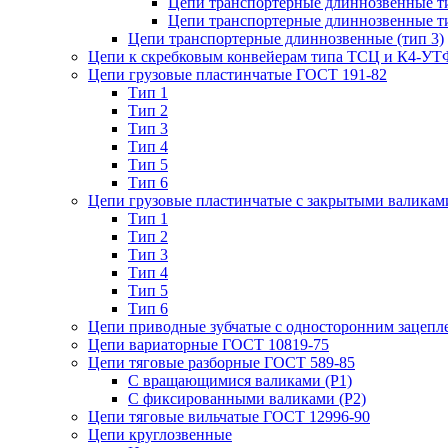
Цепи транспортерные длиннозвенные ти
Цепи транспортерные длиннозвенные ти
Цепи транспортерные длиннозвенные (тип 3)
Цепи к скребковым конвейерам типа ТСЦ и К4-УТ
Цепи грузовые пластинчатые ГОСТ 191-82
Тип 1
Тип 2
Тип 3
Тип 4
Тип 5
Тип 6
Цепи грузовые пластинчатые с закрытыми валикам
Тип 1
Тип 2
Тип 3
Тип 4
Тип 5
Тип 6
Цепи приводные зубчатые с односторонним зацеп
Цепи вариаторные ГОСТ 10819-75
Цепи тяговые разборные ГОСТ 589-85
С вращающимися валиками (Р1)
С фиксированными валиками (Р2)
Цепи тяговые вильчатые ГОСТ 12996-90
Цепи круглозвенные