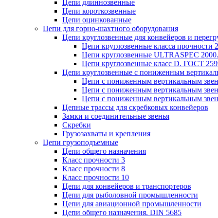
Цепи длиннозвенные
Цепи короткозвенные
Цепи оцинкованные
Цепи для горно-шахтного оборудования
Цепи круглозвенные для конвейеров и перег
Цепи круглозвенные класса прочности 2
Цепи круглозвенные ULTRASPEC 2000.
Цепи круглозвенные класс D. ГОСТ 259
Цепи круглозвенные с пониженным вертикал
Цепи с пониженным вертикальным звено
Цепи с пониженным вертикальным зве
Цепи с пониженным вертикальным звено
Цепные трассы для скребковых конвейеров
Замки и соединительные звенья
Скребки
Грузозахваты и крепления
Цепи грузоподъемные
Цепи общего назначения
Класс прочности 3
Класс прочности 8
Класс прочности 10
Цепи для конвейеров и транспортеров
Цепи для рыболовной промышленности
Цепи для авиационной промышленности
Цепи общего назначения. DIN 5685