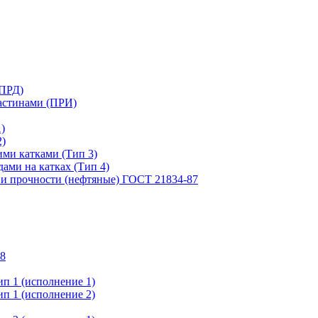
(ПРД)
астинами (ПРИ)
)
2)
ими катками (Тип 3)
ами на катках (Тип 4)
и прочности (нефтяные) ГОСТ 21834-87
8
п 1 (исполнение 1)
п 1 (исполнение 2)