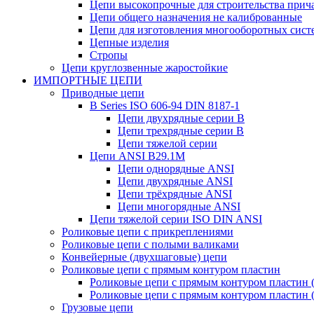
Цепи высокопрочные для строительства при
Цепи общего назначения не калиброванные
Цепи для изготовления многооборотных сист
Цепные изделия
Стропы
Цепи круглозвенные жаростойкие
ИМПОРТНЫЕ ЦЕПИ
Приводные цепи
B Series ISO 606-94 DIN 8187-1
Цепи двухрядные серии В
Цепи трехрядные серии B
Цепи тяжелой серии
Цепи ANSI B29.1M
Цепи однорядные ANSI
Цепи двухрядные ANSI
Цепи трёхрядные ANSI
Цепи многорядные ANSI
Цепи тяжелой серии ISO DIN ANSI
Роликовые цепи с прикреплениями
Роликовые цепи с полыми валиками
Конвейерные (двухшаговые) цепи
Роликовые цепи с прямым контуром пластин
Роликовые цепи с прямым контуром пластин (A
Роликовые цепи с прямым контуром пластин (B
Грузовые цепи