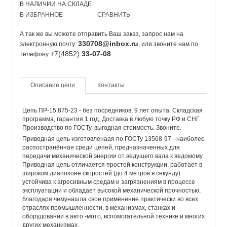
В НАЛИЧИИ НА СКЛАДЕ
В ИЗБРАННОЕ
СРАВНИТЬ
А так же вы можете отправить Ваш заказ, запрос нам на
330708@inbox.ru
электронную почту:
, или звоните нам по
+7(4852)
33-07-08
телефону
Описание цепи
Контакты
Цепь ПР-15,875-23 - без посредников, 9 лет опыта. Складская
программа, гарантия 1 год. Доставка в любую точку РФ и СНГ.
Производство по ГОСТу, выгодная стоимость. Звоните.
Приводная цепь изготовленаая по ГОСТу 13568-97 - наиболее
распостранённая среди цепей, предназначенных для
передачи механической энергии от ведущего вала к ведомому.
Приводная цепь отличается простой конструкции, работает в
широком диапозоне скоростей (до 4 метров в секунду)
устойчива к агресивным средам и загрязнениям в процессе
эксплуатации и обладает высокой механической прочностью,
благодаря чемунашла своё применение практически во всех
отраслях промышленности, в механизмах, станках и
оборудовании в авто -мото, вспомогательной технике и многих
других механизмах.